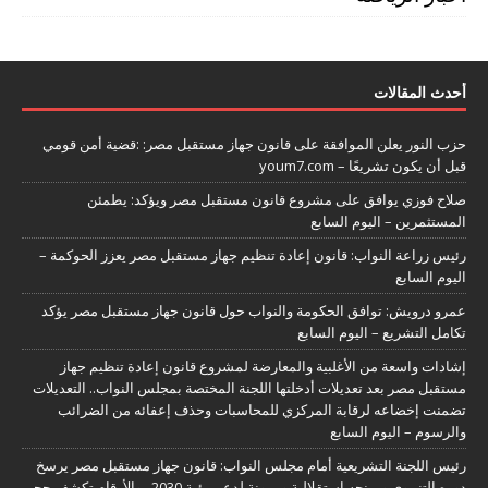
أحدث المقالات
حزب النور يعلن الموافقة على قانون جهاز مستقبل مصر: :قضية أمن قومي
قبل أن يكون تشريعًا – youm7.com
صلاح فوزي يوافق على مشروع قانون مستقبل مصر ويؤكد: يطمئن
المستثمرين – اليوم السابع
رئيس زراعة النواب: قانون إعادة تنظيم جهاز مستقبل مصر يعزز الحوكمة –
اليوم السابع
عمرو درويش: توافق الحكومة والنواب حول قانون جهاز مستقبل مصر يؤكد
تكامل التشريع – اليوم السابع
إشادات واسعة من الأغلبية والمعارضة لمشروع قانون إعادة تنظيم جهاز
مستقبل مصر بعد تعديلات أدخلتها اللجنة المختصة بمجلس النواب.. التعديلات
تضمنت إخضاعه لرقابة المركزي للمحاسبات وحذف إعفائه من الضرائب
والرسوم – اليوم السابع
رئيس اللجنة التشريعية أمام مجلس النواب: قانون جهاز مستقبل مصر يرسخ
دوره التنموى ويمنحه استقلالية ومرونة لدعم رؤية 2030.. والأرقام تكشف حجم