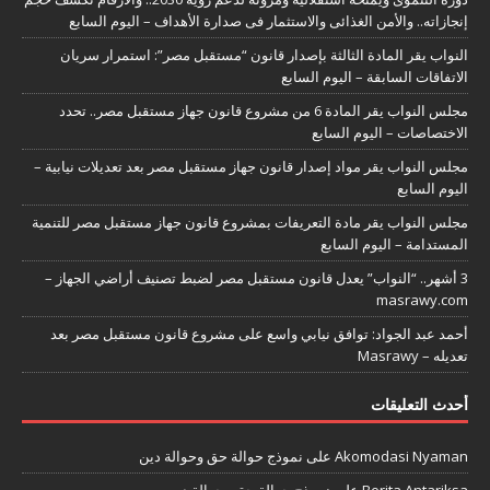
إنجازاته.. والأمن الغذائى والاستثمار فى صدارة الأهداف – اليوم السابع
النواب يقر المادة الثالثة بإصدار قانون “مستقبل مصر”: استمرار سريان
الاتفاقات السابقة – اليوم السابع
مجلس النواب يقر المادة 6 من مشروع قانون جهاز مستقبل مصر.. تحدد
الاختصاصات – اليوم السابع
مجلس النواب يقر مواد إصدار قانون جهاز مستقبل مصر بعد تعديلات نيابية –
اليوم السابع
مجلس النواب يقر مادة التعريفات بمشروع قانون جهاز مستقبل مصر للتنمية
المستدامة – اليوم السابع
3 أشهر.. “النواب” يعدل قانون مستقبل مصر لضبط تصنيف أراضي الجهاز –
masrawy.com
أحمد عبد الجواد: توافق نيابي واسع على مشروع قانون مستقبل مصر بعد
تعديله – Masrawy
أحدث التعليقات
Akomodasi Nyaman
على
نموذج حوالة حق وحوالة دين
Berita Antariksa
على
نموذج حوالة حق وحوالة دين