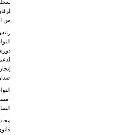
بمجلس
لرقا
من ال
رئيس 
النو
دوره 
إنجاز
صدارة
النوا
“مستق
الساب
قانون