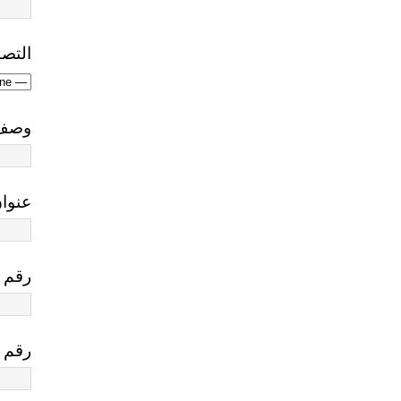
التص
وصف 
عنوان
رقم ا
رقم 