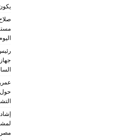
يكون تشر
صلاح
مستق
اليوم
رئيس 
جهاز 
الساب
عمرو 
حول 
التشر
إشادا
لمشر
مصر ب