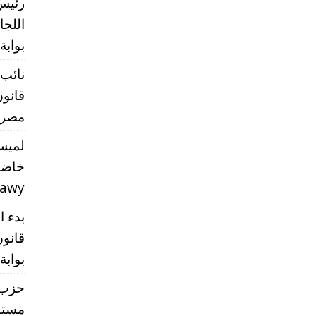
رئيس
اللج
بوابة
نائب 
قانون
مصر” 
لميس
خاضع
rawy
بدء ا
قانون
بوابة
حزب ا
مستق