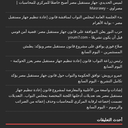
لميس الحديدي: جهاز مستقبل مصر أصبح خاضعًا للمركزي للمحاسبات |
مصراوي – Masrawy
بدء الجلسة العامة لمجلس النواب لمناقشة قانون إعادة تنظيم جهاز مستقبل
مصر – بوابة الأهرام
حزب النور يعلن الموافقة على قانون جهاز مستقبل مصر: :قضية أمن قومي
قبل أن يكون تشريعًا – youm7.com
صلاح فوزي يوافق على مشروع قانون مستقبل مصر ويؤكد: يطمئن
المستثمرين – اليوم السابع
رئيس زراعة النواب: قانون إعادة تنظيم جهاز مستقبل مصر يعزز الحوكمة –
اليوم السابع
عمرو درويش: توافق الحكومة والنواب حول قانون جهاز مستقبل مصر يؤكد
تكامل التشريع – اليوم السابع
إشادات واسعة من الأغلبية والمعارضة لمشروع قانون إعادة تنظيم جهاز
مستقبل مصر بعد تعديلات أدخلتها اللجنة المختصة بمجلس النواب.. التعديلات
تضمنت إخضاعه لرقابة المركزي للمحاسبات وحذف إعفائه من الضرائب
والرسوم – اليوم السابع
أحدث التعليقات