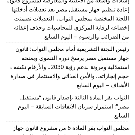
إشادات واسعة من الأغلبية والمعارضة لمشروع قانون
إعادة تنظيم جهاز مستقبل مصر بعد تعديلات أدخلتها
اللجنة المختصة بمجلس النواب.. التعديلات تضمنت
إخضاعه لرقابة المركزي للمحاسبات وحذف إعفائه
من الضرائب والرسوم – اليوم السابع
رئيس اللجنة التشريعية أمام مجلس النواب: قانون
جهاز مستقبل مصر يرسخ دوره التنموى ويمنحه
استقلالية ومرونة لدعم رؤية 2030.. والأرقام تكشف
حجم إنجازاته.. والأمن الغذائى والاستثمار فى صدارة
الأهداف – اليوم السابع
النواب يقر المادة الثالثة بإصدار قانون “مستقبل
مصر”: استمرار سريان الاتفاقات السابقة – اليوم
السابع
مجلس النواب يقر المادة 6 من مشروع قانون جهاز