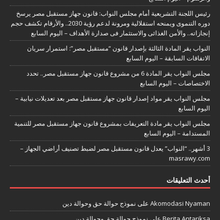
رئيس اللجنة التشريعية أمام مجلس النواب: قانون جهاز مستقبل مصر يرسخ
دوره التنموى ويمنحه استقلالية ومرونة لدعم رؤية 2030.. والأرقام تكشف حجم
إنجازاته.. والأمن الغذائى والاستثمار فى صدارة الأهداف – اليوم السابع
النواب يقر المادة الثالثة بإصدار قانون “مستقبل مصر”: استمرار سريان
الاتفاقات السابقة – اليوم السابع
مجلس النواب يقر المادة 6 من مشروع قانون جهاز مستقبل مصر.. تحدد
الاختصاصات – اليوم السابع
مجلس النواب يقر مواد إصدار قانون جهاز مستقبل مصر بعد تعديلات نيابية –
اليوم السابع
مجلس النواب يقر مادة التعريفات بمشروع قانون جهاز مستقبل مصر للتنمية
المستدامة – اليوم السابع
3 أشهر.. “النواب” يعدل قانون مستقبل مصر لضبط تصنيف أراضي الجهاز –
masrawy.com
أحدث التعليقات
Akomodasi Nyaman
على
نموذج حوالة حق وحوالة دين
Berita Antariksa
على
نموذج حوالة حق وحوالة دين