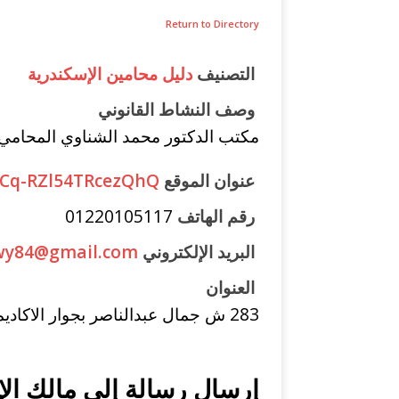
Return to Directory
التصنيف
دليل محامين الإسكندرية
وصف النشاط القانوني
مكتب الدكتور محمد الشناوي المحامي بل
عنوان الموقع
lCq-RZl54TRcezQhQ
رقم الهاتف
01220105117
البريد الإلكتروني
wy84@gmail.com
العنوان
283 ش جمال عبدالناصر بجوار الاكاديمية ميامي الاسكندريه
إرسال رسالة إلى مالك الإ