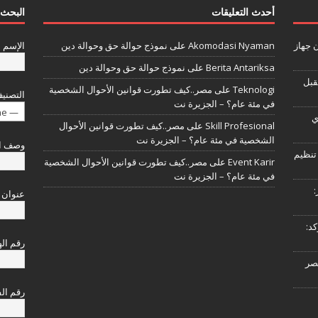
أحدث التعليقات
البحث 
 جهاز
Akomodasi Nyaman
على
نموذج حوالة حق وحوالة دين
الإسم
Berita Antariksa
على
نموذج حوالة حق وحوالة دين
قبل
Teknologi
على
مصر..كيف تطورت قوانين الأحوال الشخصية
التصني
في مئة عام؟ – الجزيرة نت
— Choose One —
ي
Skill Profesional
على
مصر..كيف تطورت قوانين الأحوال
الشخصية في مئة عام؟ – الجزيرة نت
وصف ال
تنظيم
Event Karir
على
مصر..كيف تطورت قوانين الأحوال الشخصية
في مئة عام؟ – الجزيرة نت
:
عنوان 
د:
رقم ال
مصر
رقم ال