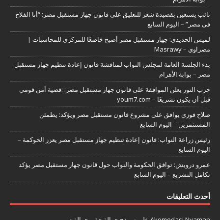
نائب يستعين بقصيدة شعر للتعليق على قانون جهاز مستقبل مصر: “أنا الفلاح
فى مصر” – اليوم السابع
لميس الحديدي: جهاز مستقبل مصر أصبح خاضعًا للمركزي للمحاسبات |
مصراوي – Masrawy
بدء الجلسة العامة لمجلس النواب لمناقشة قانون إعادة تنظيم جهاز مستقبل
مصر – بوابة الأهرام
حزب النور يعلن الموافقة على قانون جهاز مستقبل مصر: :قضية أمن قومي
قبل أن يكون تشريعًا – youm7.com
صلاح فوزي يوافق على مشروع قانون مستقبل مصر ويؤكد: يطمئن
المستثمرين – اليوم السابع
رئيس زراعة النواب: قانون إعادة تنظيم جهاز مستقبل مصر يعزز الحوكمة –
اليوم السابع
عمرو درويش: توافق الحكومة والنواب حول قانون جهاز مستقبل مصر يؤكد
تكامل التشريع – اليوم السابع
أحدث التعليقات
Akomodasi Nyaman
على
نموذج حوالة حق وحوالة دين