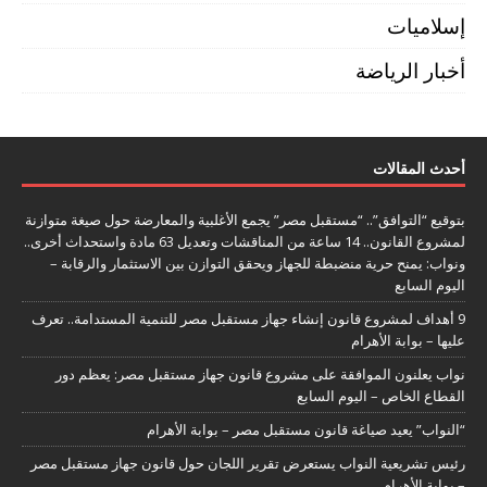
إسلاميات
أخبار الرياضة
أحدث المقالات
بتوقيع “التوافق”.. “مستقبل مصر” يجمع الأغلبية والمعارضة حول صيغة متوازنة
لمشروع القانون.. 14 ساعة من المناقشات وتعديل 63 مادة واستحداث أخرى..
ونواب: يمنح حرية منضبطة للجهاز ويحقق التوازن بين الاستثمار والرقابة –
اليوم السابع
9 أهداف لمشروع قانون إنشاء جهاز مستقبل مصر للتنمية المستدامة.. تعرف
عليها – بوابة الأهرام
نواب يعلنون الموافقة على مشروع قانون جهاز مستقبل مصر: يعظم دور
القطاع الخاص – اليوم السابع
“النواب” يعيد صياغة قانون مستقبل مصر – بوابة الأهرام
رئيس تشريعية النواب يستعرض تقرير اللجان حول قانون جهاز مستقبل مصر
– بوابة الأهرام