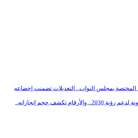
ة المختصة بمجلس النواب.. التعديلات تضمنت إخضاعه
رئيس اللجنة التشريعية أمام مجلس النواب: قانون جهاز مستقبل مصر يرسخ دوره التنموى ويمنحه استقلالية ومرونة لدعم رؤية 2030.. والأرقام تكشف حجم إنجازاته..