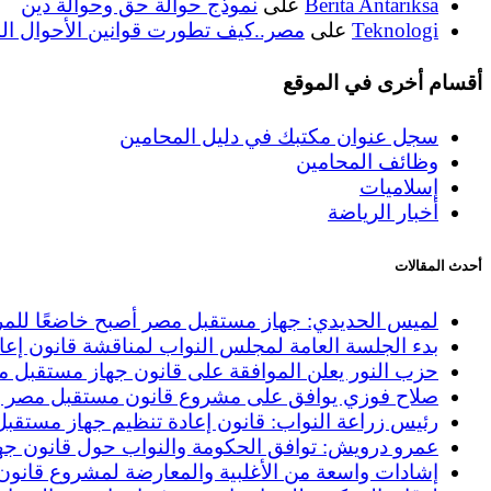
Berita Antariksa
على
نموذج حوالة حق وحوالة دين
Teknologi
على
مصر..كيف تطورت قوانين الأحوال ال
أقسام أخرى في الموقع
سجل عنوان مكتبك في دليل المحامين
وظائف المحامين
إسلاميات
أخبار الرياضة
أحدث المقالات
لميس الحديدي: جهاز مستقبل مصر أصبح خاضعًا للمركزي 
بدء الجلسة العامة لمجلس النواب لمناقشة قانون إعاد
حزب النور يعلن الموافقة على قانون جهاز مستقبل مصر: :
صلاح فوزي يوافق على مشروع قانون مستقبل مصر ويؤ
رئيس زراعة النواب: قانون إعادة تنظيم جهاز مستقبل
عمرو درويش: توافق الحكومة والنواب حول قانون جها
إشادات واسعة من الأغلبية والمعارضة لمشروع قانون 