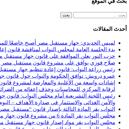
بحث في الموقع
البحث
عن:
أحدث المقالات
لميس الحديدي: جهاز مستقبل مصر أصبح خاضعًا للمركزي 
بدء الجلسة العامة لمجلس النواب لمناقشة قانون إعاد
حزب النور يعلن الموافقة على قانون جهاز مستقبل مصر: :
صلاح فوزي يوافق على مشروع قانون مستقبل مصر ويؤ
رئيس زراعة النواب: قانون إعادة تنظيم جهاز مستقبل
عمرو درويش: توافق الحكومة والنواب حول قانون جها
إشادات واسعة من الأغلبية والمعارضة لمشروع قانون 
لرقابة المركزي للمحاسبات وحذف إعفائه من الضرائب
والأمن الغذائى والاستثمار فى صدارة الأهداف – اليوم
النواب يقر المادة الثالثة بإصدار قانون “مستقبل مصر”
مجلس النواب يقر المادة 6 من مشروع قانون جهاز مستقبل مصر.. تحدد الاختصاصات – اليوم السابع
مجلس النواب يقر مواد إصدار قانون جهاز مستقبل مصر 
مجلس النواب يقر مادة التعريفات بمشروع قانون جهاز