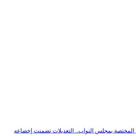
ة المختصة بمجلس النواب.. التعديلات تضمنت إخضاعه