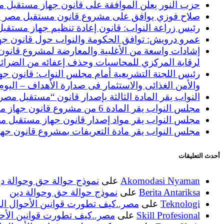
حزب النور يعلن الموافقة على قانون جهاز مستقبل مصر: :
صلاح فوزي يوافق على مشروع قانون مستقبل مصر ويؤ
رئيس زراعة النواب: قانون إعادة تنظيم جهاز مستقبل
عمرو درويش: توافق الحكومة والنواب حول قانون جها
إشادات واسعة من الأغلبية والمعارضة لمشروع قانون 
لرقابة المركزي للمحاسبات وحذف إعفائه من الضرائب
والأمن الغذائى والاستثمار فى صدارة الأهداف – اليوم
النواب يقر المادة الثالثة بإصدار قانون “مستقبل مصر”
مجلس النواب يقر المادة 6 من مشروع قانون جهاز مستقبل مصر.. تحدد الاختصاصات – اليوم السابع
مجلس النواب يقر مواد إصدار قانون جهاز مستقبل مصر 
مجلس النواب يقر مادة التعريفات بمشروع قانون جهاز
أحدث التعليقات
Akomodasi Nyaman
على
نموذج حوالة حق وحوالة د
Berita Antariksa
على
نموذج حوالة حق وحوالة دين
Teknologi
على
مصر..كيف تطورت قوانين الأحوال ال
Skill Profesional
على
مصر..كيف تطورت قوانين الأح