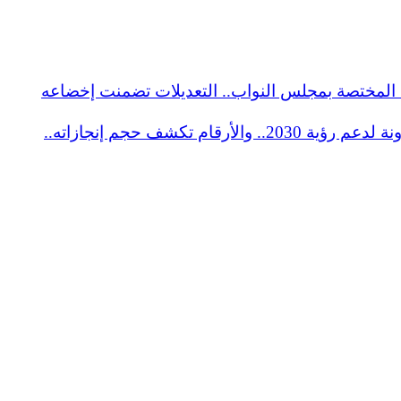
ة المختصة بمجلس النواب.. التعديلات تضمنت إخضاعه
رئيس اللجنة التشريعية أمام مجلس النواب: قانون جهاز مستقبل مصر يرسخ دوره التنموى ويمنحه استقلالية ومرونة لدعم رؤية 2030.. والأرقام تكشف حجم إنجازاته..