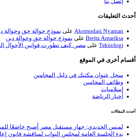
إتصل بنا
أحدث التعليقات
Akomodasi Nyaman
على
نموذج حوالة حق وحوالة د
Berita Antariksa
على
نموذج حوالة حق وحوالة دين
Teknologi
على
مصر..كيف تطورت قوانين الأحوال ال
أقسام أخرى في الموقع
سجل عنوان مكتبك في دليل المحامين
وظائف المحامين
إسلاميات
أخبار الرياضة
أحدث المقالات
لميس الحديدي: جهاز مستقبل مصر أصبح خاضعًا للمركزي 
بدء الجلسة العامة لمجلس النواب لمناقشة قانون إعاد