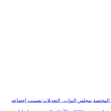
ة المختصة بمجلس النواب.. التعديلات تضمنت إخضاعه