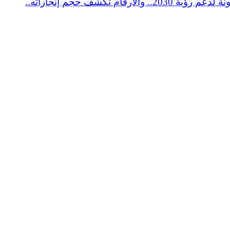
رئيس اللجنة التشريعية أمام مجلس النواب: قانون جهاز مستقبل مصر يرسخ دوره التنموى ويمنحه استقلالية ومرونة لدعم رؤية 2030.. والأرقام تكشف حجم إنجازاته..