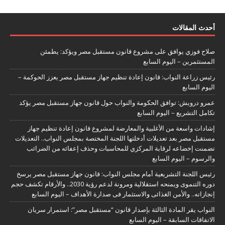
أحدث المقالات
صلاح فوزي يوافق على مشروع قانون مستقبل مصر ويؤكد: يطمئن
المستثمرين – اليوم السابع
رئيس زراعة النواب: قانون إعادة تنظيم جهاز مستقبل مصر يعزز الحوكمة –
اليوم السابع
عمرو درويش: توافق الحكومة والنواب حول قانون جهاز مستقبل مصر يؤكد
تكامل التشريع – اليوم السابع
إشادات واسعة من الأغلبية والمعارضة لمشروع قانون إعادة تنظيم جهاز
مستقبل مصر بعد تعديلات أدخلتها اللجنة المختصة بمجلس النواب.. التعديلات
تضمنت إخضاعه لرقابة المركزي للمحاسبات وحذف إعفائه من الضرائب
والرسوم – اليوم السابع
رئيس اللجنة التشريعية أمام مجلس النواب: قانون جهاز مستقبل مصر يرسخ
دوره التنموى ويمنحه استقلالية ومرونة لدعم رؤية 2030.. والأرقام تكشف حجم
إنجازاته.. والأمن الغذائى والاستثمار فى صدارة الأهداف – اليوم السابع
النواب يقر المادة الثالثة بإصدار قانون “مستقبل مصر”: استمرار سريان
الاتفاقات السابقة – اليوم السابع