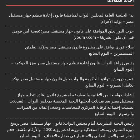
أحدث المقالات
بدء الجلسة العامة لمجلس النواب لمناقشة قانون إعادة تنظيم جهاز مستقبل
مصر – بوابة الأهرام
حزب النور يعلن الموافقة على قانون جهاز مستقبل مصر: :قضية أمن قومي
قبل أن يكون تشريعًا – youm7.com
صلاح فوزي يوافق على مشروع قانون مستقبل مصر ويؤكد: يطمئن
المستثمرين – اليوم السابع
رئيس زراعة النواب: قانون إعادة تنظيم جهاز مستقبل مصر يعزز الحوكمة –
اليوم السابع
عمرو درويش: توافق الحكومة والنواب حول قانون جهاز مستقبل مصر يؤكد
تكامل التشريع – اليوم السابع
إشادات واسعة من الأغلبية والمعارضة لمشروع قانون إعادة تنظيم جهاز
مستقبل مصر بعد تعديلات أدخلتها اللجنة المختصة بمجلس النواب.. التعديلات
تضمنت إخضاعه لرقابة المركزي للمحاسبات وحذف إعفائه من الضرائب
والرسوم – اليوم السابع
رئيس اللجنة التشريعية أمام مجلس النواب: قانون جهاز مستقبل مصر يرسخ
دوره التنموى ويمنحه استقلالية ومرونة لدعم رؤية 2030.. والأرقام تكشف حجم
إنجازاته.. والأمن الغذائى والاستثمار فى صدارة الأهداف – اليوم السابع