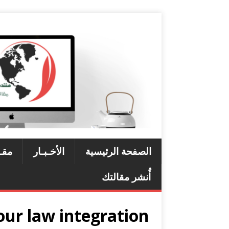
الصفحة الرئيسية
الأخـبـار
مقـ
أُنشر مقالتك
ur law integration