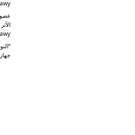
rawy
عضو 
الأثر
rawy
“النو
جهاز مس