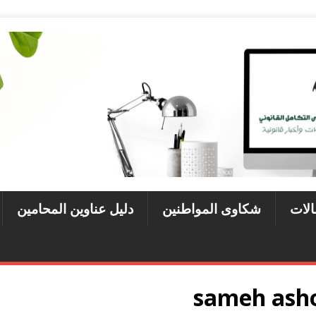
الات
شكاوى المواطنين
دليل عناوين المحامين
sameh asho