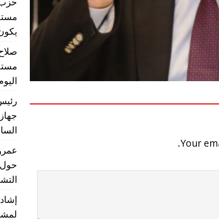
حزب ا
مستق
يكون تشر
صلاح
مستق
اليوم
رئيس 
جهاز 
الساب
Your ema
عمرو 
حول 
التشر
إشادا
لمشر