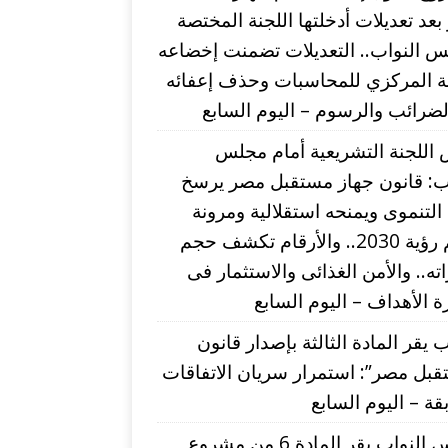
عد تعديلات أدخلتها اللجنة المختصة
 النواب.. التعديلات تضمنت إخضاعه
بة المركزي للمحاسبات وحذف إعفائه
ضرائب والرسوم – اليوم السابع
اللجنة التشريعية أمام مجلس
اب: قانون جهاز مستقبل مصر يرسخ
التنموى ويمنحه استقلالية ومرونة
لدعم رؤية 2030.. والأرقام تكشف حجم
اته.. والأمن الغذائى والاستثمار فى
 الأهداف – اليوم السابع
ب يقر المادة الثالثة بإصدار قانون
بل مصر”: استمرار سريان الاتفاقات
قة – اليوم السابع
مجلس النواب يقر المادة 6 من مشروع