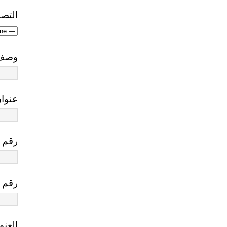
التص
وصف 
عنوان
رقم ا
رقم 
العنو