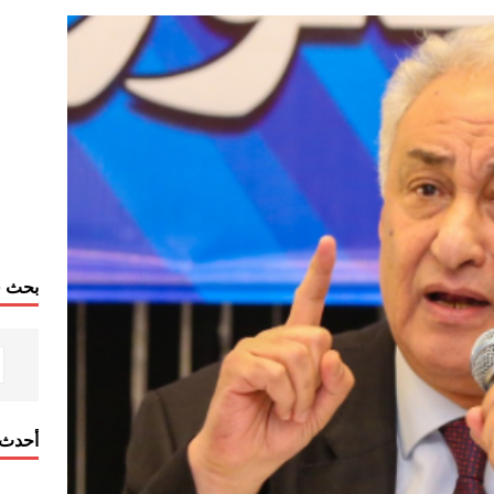
بحث ف
أحدث 