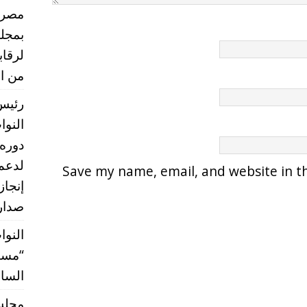
مصر ب
بمجلس
لرقا
من ال
رئيس 
النو
دوره 
Save my name, email, and website in th
إنجاز
صدارة
النوا
“مستق
الساب