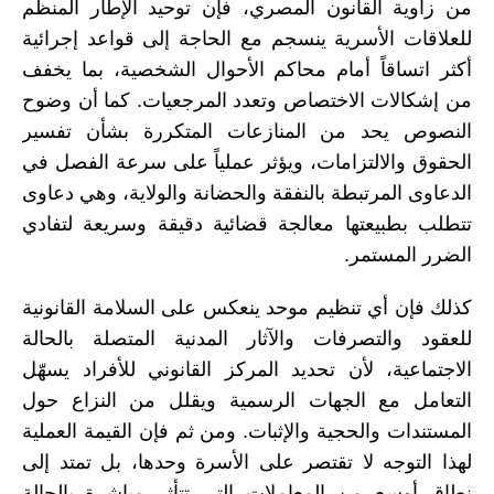
من زاوية القانون المصري، فإن توحيد الإطار المنظم
للعلاقات الأسرية ينسجم مع الحاجة إلى قواعد إجرائية
أكثر اتساقاً أمام محاكم الأحوال الشخصية، بما يخفف
من إشكالات الاختصاص وتعدد المرجعيات. كما أن وضوح
النصوص يحد من المنازعات المتكررة بشأن تفسير
الحقوق والالتزامات، ويؤثر عملياً على سرعة الفصل في
الدعاوى المرتبطة بالنفقة والحضانة والولاية، وهي دعاوى
تتطلب بطبيعتها معالجة قضائية دقيقة وسريعة لتفادي
الضرر المستمر.
كذلك فإن أي تنظيم موحد ينعكس على السلامة القانونية
للعقود والتصرفات والآثار المدنية المتصلة بالحالة
الاجتماعية، لأن تحديد المركز القانوني للأفراد يسهّل
التعامل مع الجهات الرسمية ويقلل من النزاع حول
المستندات والحجية والإثبات. ومن ثم فإن القيمة العملية
لهذا التوجه لا تقتصر على الأسرة وحدها، بل تمتد إلى
نطاق أوسع من المعاملات التي تتأثر مباشرة بالحالة