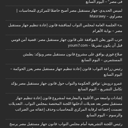
فى مصر” – اليوم السابع
لميس الحديدي: جهاز مستقبل مصر أصبح خاضعًا للمركزي للمحاسبات |
مصراوي – Masrawy
بدء الجلسة العامة لمجلس النواب لمناقشة قانون إعادة تنظيم جهاز مستقبل
مصر – بوابة الأهرام
حزب النور يعلن الموافقة على قانون جهاز مستقبل مصر: :قضية أمن قومي
قبل أن يكون تشريعًا – youm7.com
صلاح فوزي يوافق على مشروع قانون مستقبل مصر ويؤكد: يطمئن
المستثمرين – اليوم السابع
رئيس زراعة النواب: قانون إعادة تنظيم جهاز مستقبل مصر يعزز الحوكمة –
اليوم السابع
عمرو درويش: توافق الحكومة والنواب حول قانون جهاز مستقبل مصر يؤكد
تكامل التشريع – اليوم السابع
إشادات واسعة من الأغلبية والمعارضة لمشروع قانون إعادة تنظيم جهاز
مستقبل مصر بعد تعديلات أدخلتها اللجنة المختصة بمجلس النواب.. التعديلات
تضمنت إخضاعه لرقابة المركزي للمحاسبات وحذف إعفائه من الضرائب
والرسوم – اليوم السابع
رئيس اللجنة التشريعية أمام مجلس النواب: قانون جهاز مستقبل مصر يرسخ