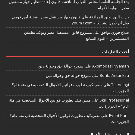
بدء الجلسة العامة لمجلس النواب لمناقشة قانون إعادة تنظيم جهاز مستقبل
مصر – بوابة الأهرام
حزب النور يعلن الموافقة على قانون جهاز مستقبل مصر: :قضية أمن قومي
قبل أن يكون تشريعًا – youm7.com
صلاح فوزي يوافق على مشروع قانون مستقبل مصر ويؤكد: يطمئن
المستثمرين – اليوم السابع
أحدث التعليقات
Akomodasi Nyaman
على
نموذج حوالة حق وحوالة دين
Berita Antariksa
على
نموذج حوالة حق وحوالة دين
Teknologi
على
مصر..كيف تطورت قوانين الأحوال الشخصية في مئة عام؟ –
الجزيرة نت
Skill Profesional
على
مصر..كيف تطورت قوانين الأحوال الشخصية في مئة
عام؟ – الجزيرة نت
Event Karir
على
مصر..كيف تطورت قوانين الأحوال الشخصية في مئة عام؟ –
الجزيرة نت
البحث في دليل الأعمال