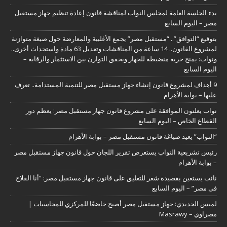
بدء الجلسة العامة لمجلس النواب لمناقشة قانون إعادة تنظيم جهاز مستقبل
مصر – اليوم السابع
بتوقيع “التوافق”.. “مستقبل مصر” يجمع الأغلبية والمعارضة حول صيغة متوازنة
لمشروع القانون.. 14 ساعة من المناقشات وتعديل 63 مادة واستحداث أخرى..
ونواب: يمنح حرية منضبطة للجهاز ويحقق التوازن بين الاستثمار والرقابة –
اليوم السابع
9 أهداف لمشروع قانون إنشاء جهاز مستقبل مصر للتنمية المستدامة.. تعرف
عليها – بوابة الأهرام
نواب يعلنون الموافقة على مشروع قانون جهاز مستقبل مصر: يعظم دور
القطاع الخاص – اليوم السابع
“النواب” يعيد صياغة قانون مستقبل مصر – بوابة الأهرام
رئيس تشريعية النواب يستعرض تقرير اللجان حول قانون جهاز مستقبل مصر
– بوابة الأهرام
نائب يستعين بقصيدة شعر للتعليق على قانون جهاز مستقبل مصر: “أنا الفلاح
فى مصر” – اليوم السابع
لميس الحديدي: جهاز مستقبل مصر أصبح خاضعًا للمركزي للمحاسبات |
مصراوي – Masrawy