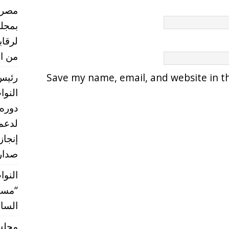
مصر ب
بمجلس
لرقا
من ال
رئيس 
Save my name, email, and website in th
النو
دوره 
إنجاز
صدارة
النوا
“مستق
الساب