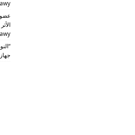
rawy
عضو 
الأثر
rawy
“النو
جهاز مس