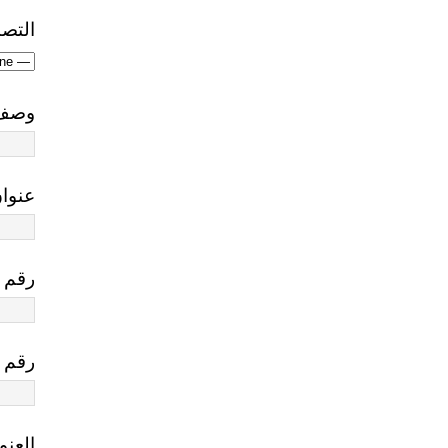
التص
وصف 
عنوان
رقم ا
رقم 
العنو