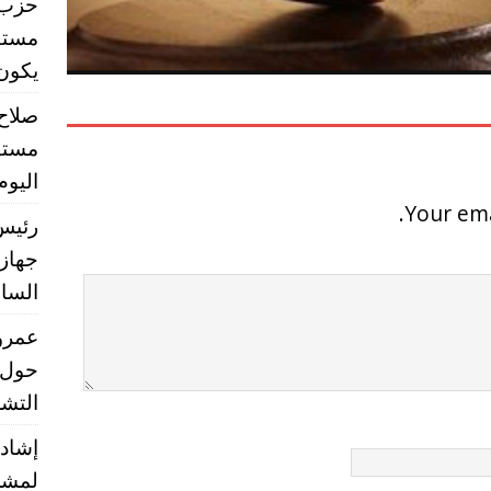
حزب ا
مستق
يكون تشر
صلاح
مستق
اليوم
Your ema
رئيس 
جهاز 
الساب
عمرو 
حول 
التشر
إشادا
لمشر