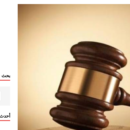
بحث ف
أحدث 