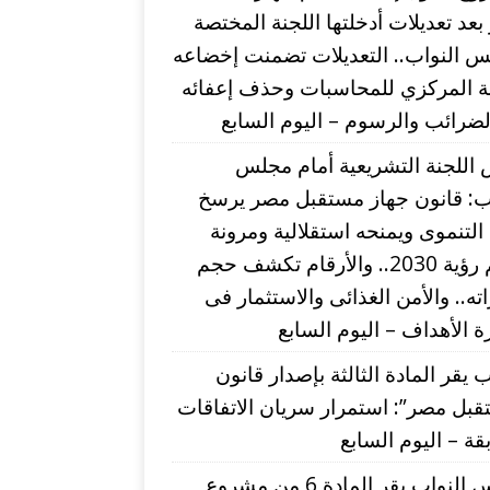
عد تعديلات أدخلتها اللجنة المختصة
 النواب.. التعديلات تضمنت إخضاعه
بة المركزي للمحاسبات وحذف إعفائه
ضرائب والرسوم – اليوم السابع
اللجنة التشريعية أمام مجلس
اب: قانون جهاز مستقبل مصر يرسخ
التنموى ويمنحه استقلالية ومرونة
لدعم رؤية 2030.. والأرقام تكشف حجم
اته.. والأمن الغذائى والاستثمار فى
 الأهداف – اليوم السابع
ب يقر المادة الثالثة بإصدار قانون
بل مصر”: استمرار سريان الاتفاقات
قة – اليوم السابع
مجلس النواب يقر المادة 6 من مشروع