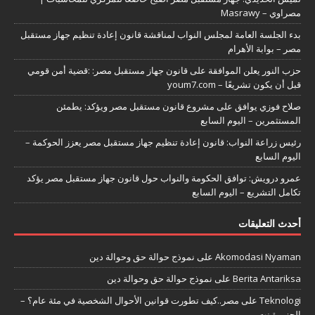
مصراوي – Masrawy
بدء الجلسة العامة لمجلس النواب لمناقشة قانون إعادة تنظيم جهاز مستقبل
مصر – بوابة الأهرام
حزب النور يعلن الموافقة على قانون جهاز مستقبل مصر: :قضية أمن قومي
قبل أن يكون تشريعًا – youm7.com
صلاح فوزي يوافق على مشروع قانون مستقبل مصر ويؤكد: يطمئن
المستثمرين – اليوم السابع
رئيس زراعة النواب: قانون إعادة تنظيم جهاز مستقبل مصر يعزز الحوكمة –
اليوم السابع
عمرو درويش: توافق الحكومة والنواب حول قانون جهاز مستقبل مصر يؤكد
تكامل التشريع – اليوم السابع
أحدث التعليقات
Akomodasi Nyaman
على
نموذج حوالة حق وحوالة دين
Berita Antariksa
على
نموذج حوالة حق وحوالة دين
Teknologi
على
مصر..كيف تطورت قوانين الأحوال الشخصية في مئة عام؟ –
الجزيرة نت