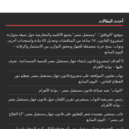
أحدث المقالات
بتوقيع “التوافق”.. “مستقبل مصر” يجمع الأغلبية والمعارضة حول صيغة متوازنة
لمشروع القانون.. 14 ساعة من المناقشات وتعديل 63 مادة واستحداث أخرى..
ونواب: يمنح حرية منضبطة للجهاز ويحقق التوازن بين الاستثمار والرقابة –
اليوم السابع
9 أهداف لمشروع قانون إنشاء جهاز مستقبل مصر للتنمية المستدامة.. تعرف
عليها – بوابة الأهرام
نواب يعلنون الموافقة على مشروع قانون جهاز مستقبل مصر: يعظم دور
القطاع الخاص – اليوم السابع
“النواب” يعيد صياغة قانون مستقبل مصر – بوابة الأهرام
رئيس تشريعية النواب يستعرض تقرير اللجان حول قانون جهاز مستقبل مصر
– بوابة الأهرام
نائب يستعين بقصيدة شعر للتعليق على قانون جهاز مستقبل مصر: “أنا الفلاح
فى مصر” – اليوم السابع
لميس الحديدي: جهاز مستقبل مصر أصبح خاضعًا للمركزي للمحاسبات |