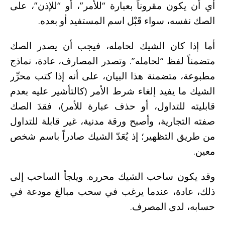
أي أن يكون مقروناً بعبارة “للأمر”، أو “للإذن”، على
الصك نفسه، سواء قَبْل اسم المستفيد أو بعده.
أما إذا كان الشيك لحامله، فيجب أن يصدر الصك
متضمناً لفظ “لحامله”. وتصدر المصارف، عادة، نماذج
مطبوعة، متضمنة هذا البيان، على أنه إذا كتب محرِّر
الشيك ما يفيد إلغاء شرط الأمر (كالتأشير عليه بعدم
قابليته للتداول، أو حذف عبارة للأمر)، فقدَ الصك
صفته التجارية، وأصبح ورقة مدنية، غير قابلة للتداول
من طريق التظهير؛ إذ يُعَدّ الشيك صادراً باسم شخص
معين.
وقد يكون ساحب الشيك محرره. ويلجأ الساحب إلى
ذلك، عادة، عندما يرغب في سحب مبالغ مودعة في
حسابه، لدى المصرف.