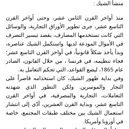
منشأ الشيك :
منذ أواخر القرن الثامن عشر، وحتى أواخر القرن
التاسع عشر، جرى تطوير الأوراق التجارية، والوسائل
التي كانت تستخدمها المصارف، بقصد تيسير التصرف
في الأموال المودعة لديها. واستكمل الشيك عناصره،
وبدأ يأخذ شكلاً قانونياً، في أواخر القرن التاسع عشر؛
فجاء تنظيمه، في فرنسا ، من خلال القانون، الصادر
عام 1865، ليضع القواعد، التي تحكم التعامل به.
وفي بداية ظهور الشيك، كان استخدامه قاصراً على
التجار والموسرين. ولكن التطور الذي شهدته
التعاملات، التجارية والمصرفية، في أواخر القرن
التاسع عشر، وبداية القرن العشرين، أدّى إلى انتشار
استعمال الشيك بين مختلف طبقات المجتمع، خاصة
في أوروبا وأمريكا.