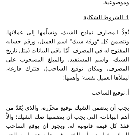
وموضوعية.
1.
الشروط الشكلية
تُعِدُّ المصارف نماذج للشيك، وتسلّمها إلى عملائها.
وتتضمن كل “ورقة شيك” اسم العميل، ورقم حسابه
المفتوح له في المصرف. أمّا باقي البيانات (مثل تاريخ
الشيك، واسم المستفيد، والمبلغ المسحوب على
المصرف، ومكان توقيع الساحب)، فتترك فارغة،
ليملأها العميل نفسه؛ وأهمها:
أ. توقيع الساحب
يجب أن يتضمن الشيك توقيع محرِّره، والذي يُعَدّ من
أهم البيانات، التي يجب أن يتضمنها صك الشيك؛ وإلاَّ
فقدَ كل قيمة قانونية له. ويجوز أن يوقع الساحب
الصك، بخط يده، أو بالختم، في حالة عدم استطاعته