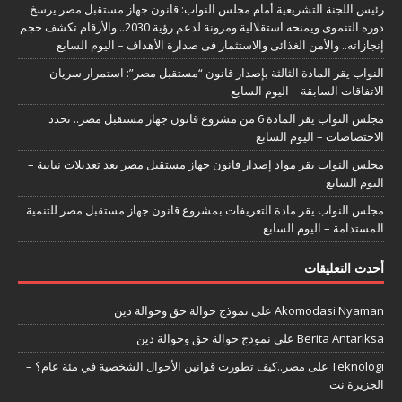
رئيس اللجنة التشريعية أمام مجلس النواب: قانون جهاز مستقبل مصر يرسخ
دوره التنموى ويمنحه استقلالية ومرونة لدعم رؤية 2030.. والأرقام تكشف حجم
إنجازاته.. والأمن الغذائى والاستثمار فى صدارة الأهداف – اليوم السابع
النواب يقر المادة الثالثة بإصدار قانون “مستقبل مصر”: استمرار سريان
الاتفاقات السابقة – اليوم السابع
مجلس النواب يقر المادة 6 من مشروع قانون جهاز مستقبل مصر.. تحدد
الاختصاصات – اليوم السابع
مجلس النواب يقر مواد إصدار قانون جهاز مستقبل مصر بعد تعديلات نيابية –
اليوم السابع
مجلس النواب يقر مادة التعريفات بمشروع قانون جهاز مستقبل مصر للتنمية
المستدامة – اليوم السابع
أحدث التعليقات
Akomodasi Nyaman
على
نموذج حوالة حق وحوالة دين
Berita Antariksa
على
نموذج حوالة حق وحوالة دين
Teknologi
على
مصر..كيف تطورت قوانين الأحوال الشخصية في مئة عام؟ –
الجزيرة نت