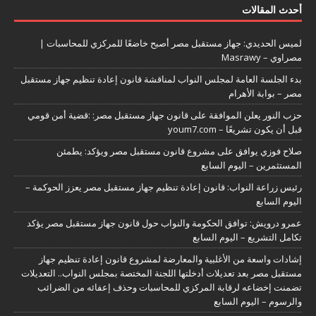
أحدث المقالات
لميس الحديدي: جهاز مستقبل مصر أصبح خاضعًا للمركزي للمحاسبات |
مصراوي – Masrawy
بدء الجلسة العامة لمجلس النواب لمناقشة قانون إعادة تنظيم جهاز مستقبل
مصر – بوابة الأهرام
حزب النور يعلن الموافقة على قانون جهاز مستقبل مصر: :قضية أمن قومي
قبل أن يكون تشريعًا – youm7.com
صلاح فوزي يوافق على مشروع قانون مستقبل مصر ويؤكد: يطمئن
المستثمرين – اليوم السابع
رئيس زراعة النواب: قانون إعادة تنظيم جهاز مستقبل مصر يعزز الحوكمة –
اليوم السابع
عمرو درويش: توافق الحكومة والنواب حول قانون جهاز مستقبل مصر يؤكد
تكامل التشريع – اليوم السابع
إشادات واسعة من الأغلبية والمعارضة لمشروع قانون إعادة تنظيم جهاز
مستقبل مصر بعد تعديلات أدخلتها اللجنة المختصة بمجلس النواب.. التعديلات
تضمنت إخضاعه لرقابة المركزي للمحاسبات وحذف إعفائه من الضرائب
والرسوم – اليوم السابع