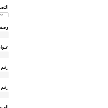
التص
وصف 
عنوان
رقم ا
رقم 
العنو