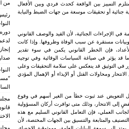
من ال
تلزم التمييز بين الواقعة كحدث فردي وبين الأفعال
ية جنائية أو تحقيقات موسعة من جهات الضبط والنيابة
رئيس 
النو
دوره 
ة في الإجراءات الجنائية، لأن القيد والوصف القانوني
وبيانات مستقرة عن سبب الوفاة وظروفها. وإذا كانت
إنجاز
أعداد، فإن الخطر القانوني يكمن في سوء تقدير
صدارة
ما قد يؤثر في صياغة السياسات الوقائية وفي توجيه
ور في التوثيق قد ينعكس على سلامة التحقيقات وعلى
النوا
انتحار ومحاولات القتل أو الإيذاء أو الإهمال المؤدي
“مستق
الساب
ائل التعويض عند ثبوت خطأ من الغير أسهم في وقوع
 إلى الانتحار، وذلك متى توافرت أركان المسؤولية
قانون
انب العملي، فإن التعامل القانوني السليم مع هذه
الاخت
لتصنيف والمتابعة والتنسيق بين الجهات المختصة، لأن
مجلس 
 يمتد إلى سمعة البيانات العامة، وموثوقية الإحصاء،