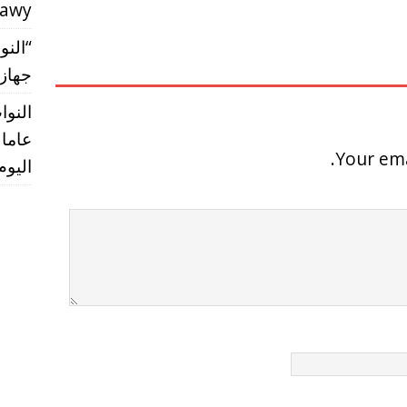
rawy
“النو
جهاز مس
النو
عاما 
Your ema
اليوم