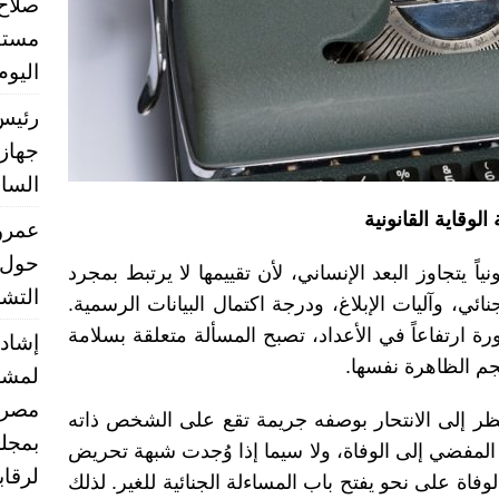
صلاح
مستق
اليوم
رئيس 
جهاز 
الساب
لوقاية القانونية
عمرو 
حول 
ياً يتجاوز البعد الإنساني، لأن تقييمها لا يرتبط بمجرد
التشر
ائي، وآليات الإبلاغ، ودرجة اكتمال البيانات الرسمية.
ة ارتفاعاً في الأعداد، تصبح المسألة متعلقة بسلامة
إشادا
حجم الظاهرة نفسها.
لمشر
مصر ب
نظر إلى الانتحار بوصفه جريمة تقع على الشخص ذاته
بمجلس
 المفضي إلى الوفاة، ولا سيما إذا وُجدت شبهة تحريض
لرقا
فاة على نحو يفتح باب المساءلة الجنائية للغير. لذلك