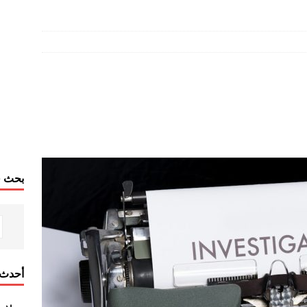
بحث ف
أحدث 