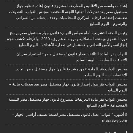
إشادات واسعة من الأغلبية والمعارضة لمشروع قانون إعادة تنظيم جهاز
مستقبل مصر بعد تعديلات أدخلتها اللجنة المختصة بمجلس النواب.. التعديلات
تضمنت إخضاعه لرقابة المركزي للمحاسبات وحذف إعفائه من الضرائب
والرسوم – اليوم السابع
رئيس اللجنة التشريعية أمام مجلس النواب: قانون جهاز مستقبل مصر يرسخ
دوره التنموى ويمنحه استقلالية ومرونة لدعم رؤية 2030.. والأرقام تكشف حجم
إنجازاته.. والأمن الغذائى والاستثمار فى صدارة الأهداف – اليوم السابع
النواب يقر المادة الثالثة بإصدار قانون “مستقبل مصر”: استمرار سريان
الاتفاقات السابقة – اليوم السابع
مجلس النواب يقر المادة 6 من مشروع قانون جهاز مستقبل مصر.. تحدد
الاختصاصات – اليوم السابع
مجلس النواب يقر مواد إصدار قانون جهاز مستقبل مصر بعد تعديلات نيابية –
اليوم السابع
مجلس النواب يقر مادة التعريفات بمشروع قانون جهاز مستقبل مصر للتنمية
المستدامة – اليوم السابع
3 أشهر.. “النواب” يعدل قانون مستقبل مصر لضبط تصنيف أراضي الجهاز –
masrawy.com