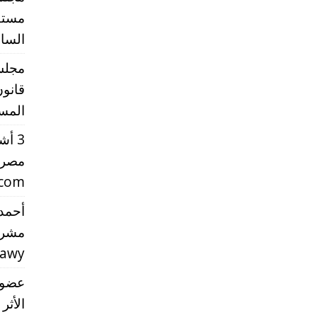
مستقب
الساب
مجلس 
قانون
المست
3 أ
مصر 
.com
أحمد 
مشرو
rawy
عضو 
الأثر