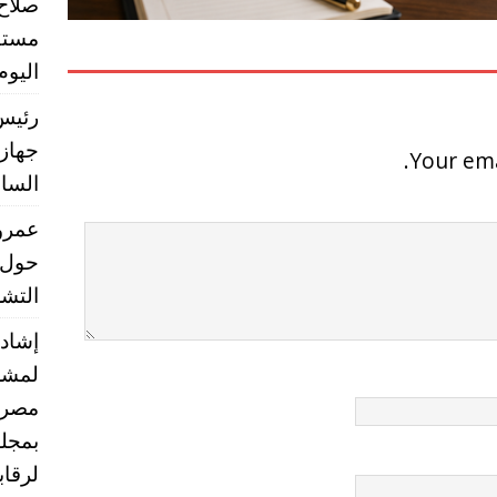
صلاح
مستق
اليوم
رئيس 
جهاز 
Your ema
الساب
عمرو 
حول 
التشر
إشادا
لمشر
مصر ب
بمجلس
لرقا