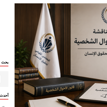
بحث ف
أحدث 