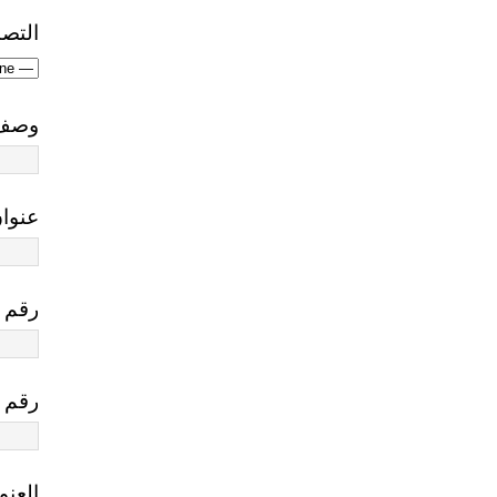
التص
وصف 
عنوان
رقم ا
رقم 
العنو