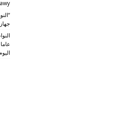
rawy
“النو
جهاز مس
النو
عاما 
اليوم