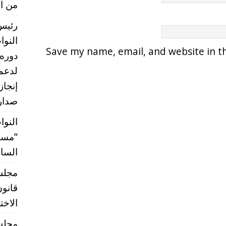
من ال
رئيس 
النو
Save my name, email, and website in th
دوره 
إنجاز
صدارة
النوا
“مستق
الساب
قانون
الاخت
مجلس 