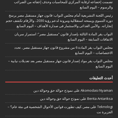
تضمنت إخضاعه لرقابة المركزي للمحاسبات وحذف إعفائه من الضرائب
والرسوم – اليوم السابع
رئيس اللجنة التشريعية أمام مجلس النواب: قانون جهاز مستقبل مصر يرسخ
دوره التنموى ويمنحه استقلالية ومرونة لدعم رؤية 2030.. والأرقام تكشف حجم
إنجازاته.. والأمن الغذائى والاستثمار فى صدارة الأهداف – اليوم السابع
النواب يقر المادة الثالثة بإصدار قانون “مستقبل مصر”: استمرار سريان
الاتفاقات السابقة – اليوم السابع
مجلس النواب يقر المادة 6 من مشروع قانون جهاز مستقبل مصر.. تحدد
الاختصاصات – اليوم السابع
مجلس النواب يقر مواد إصدار قانون جهاز مستقبل مصر بعد تعديلات نيابية –
اليوم السابع
أحدث التعليقات
Akomodasi Nyaman
على
نموذج حوالة حق وحوالة دين
Berita Antariksa
على
نموذج حوالة حق وحوالة دين
Teknologi
على
مصر..كيف تطورت قوانين الأحوال الشخصية في مئة عام؟ –
الجزيرة نت