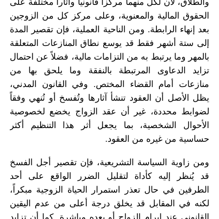
والطلاق، لأن لكل منهما مركزاً قانونياً وآثاراً مختلفة على
الحقوق المالية والمعنوية، وعلى مركز كل من الزوجين
بعد إنهاء الرابطة. ومن الناحية العملية، فإن تقصير المدة
إلى ستة أشهر فقط قد يوسع نطاق المنازعات المتعلقة
بالمهر وما يرتبط به من التزامات مالية، فضلاً عن احتمال
تزايد الدعاوى المرتبطة بالنفقة وما يلحق بها من
منازعات أمام القضاء المختص. وفي القانون المدني،
يظل الأصل أن العقود تنشأ آثارها وتُفسخ أو تُنهي وفقاً
لضوابط محددة، غير أن عقد الزواج يخضع لخصوصية
الأحوال الشخصية، بما يجعل أثر هذا التنظيم أكثر
حساسية من غيره من العقود.
ومن زاوية السياسة التشريعية، فإن تقصير أجل الفسخ
قد يُنظر إليه كأداة لتقليل الضرر الواقع على أحد
الطرفين في حال تعذر استمرار الحياة الزوجية مبكراً،
لكنه في المقابل قد يخلق درجة أعلى من عدم اليقين
القانوني عند إبرام الزواج أو بعده مباشرة. كما أن تزايد