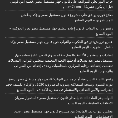
حزب النور يعلن الموافقة على قانون جهاز مستقبل مصر: :قضية أمن قومي
قبل أن يكون تشريعًا – youm7.com
صلاح فوزي يوافق على مشروع قانون مستقبل مصر ويؤكد: يطمئن
المستثمرين – اليوم السابع
رئيس زراعة النواب: قانون إعادة تنظيم جهاز مستقبل مصر يعزز الحوكمة –
اليوم السابع
عمرو درويش: توافق الحكومة والنواب حول قانون جهاز مستقبل مصر يؤكد
تكامل التشريع – اليوم السابع
إشادات واسعة من الأغلبية والمعارضة لمشروع قانون إعادة تنظيم جهاز
مستقبل مصر بعد تعديلات أدخلتها اللجنة المختصة بمجلس النواب.. التعديلات
تضمنت إخضاعه لرقابة المركزي للمحاسبات وحذف إعفائه من الضرائب
والرسوم – اليوم السابع
رئيس اللجنة التشريعية أمام مجلس النواب: قانون جهاز مستقبل مصر يرسخ
دوره التنموى ويمنحه استقلالية ومرونة لدعم رؤية 2030.. والأرقام تكشف حجم
إنجازاته.. والأمن الغذائى والاستثمار فى صدارة الأهداف – اليوم السابع
النواب يقر المادة الثالثة بإصدار قانون “مستقبل مصر”: استمرار سريان
الاتفاقات السابقة – اليوم السابع
مجلس النواب يقر المادة 6 من مشروع قانون جهاز مستقبل مصر.. تحدد
الاختصاصات – اليوم السابع