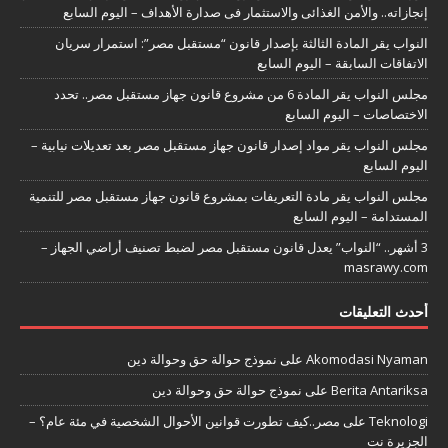
إنجازاته.. والأمن الغذائى والاستثمار فى صدارة الأهداف – اليوم السابع
النواب يقر المادة الثالثة بإصدار قانون “مستقبل مصر”: استمرار سريان
الاتفاقات السابقة – اليوم السابع
مجلس النواب يقر المادة 6 من مشروع قانون جهاز مستقبل مصر.. تحدد
الاختصاصات – اليوم السابع
مجلس النواب يقر مواد إصدار قانون جهاز مستقبل مصر بعد تعديلات نيابية –
اليوم السابع
مجلس النواب يقر مادة التعريفات بمشروع قانون جهاز مستقبل مصر للتنمية
المستدامة – اليوم السابع
3 أشهر.. “النواب” يعدل قانون مستقبل مصر لضبط تصنيف أراضي الجهاز –
masrawy.com
أحدث التعليقات
Akomodasi Nyaman
على
نموذج حوالة حق وحوالة دين
Berita Antariksa
على
نموذج حوالة حق وحوالة دين
Teknologi
على
مصر..كيف تطورت قوانين الأحوال الشخصية في مئة عام؟ –
الجزيرة نت