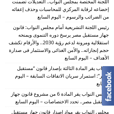
اللجنة المختصة بمجلس النواب.. التعديلات تضمنت
إخضاعه لرقابة المركزي للمحاسبات وحذف إعفائه
من الضرائب والرسوم – اليوم السابع
رئيس اللجنة التشريعية أمام مجلس النواب: قانون
جهاز مستقبل مصر يرسخ دوره التنموى ويمنحه
استقلالية ومرونة لدعم رؤية 2030.. والأرقام تكشف
حجم إنجازاته.. والأمن الغذائى والاستثمار فى صدارة
الأهداف – اليوم السابع
النواب يقر المادة الثالثة بإصدار قانون “مستقبل
مصر”: استمرار سريان الاتفاقات السابقة – اليوم
السابع
مجلس النواب يقر المادة 6 من مشروع قانون جهاز
مستقبل مصر.. تحدد الاختصاصات – اليوم السابع
مجلس النواب يقر مواد إصدار قانون جهاز مستقبل