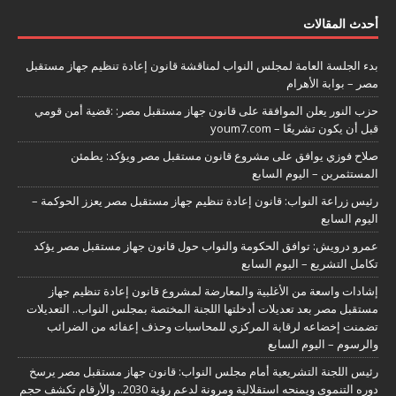
أحدث المقالات
بدء الجلسة العامة لمجلس النواب لمناقشة قانون إعادة تنظيم جهاز مستقبل
مصر – بوابة الأهرام
حزب النور يعلن الموافقة على قانون جهاز مستقبل مصر: :قضية أمن قومي
قبل أن يكون تشريعًا – youm7.com
صلاح فوزي يوافق على مشروع قانون مستقبل مصر ويؤكد: يطمئن
المستثمرين – اليوم السابع
رئيس زراعة النواب: قانون إعادة تنظيم جهاز مستقبل مصر يعزز الحوكمة –
اليوم السابع
عمرو درويش: توافق الحكومة والنواب حول قانون جهاز مستقبل مصر يؤكد
تكامل التشريع – اليوم السابع
إشادات واسعة من الأغلبية والمعارضة لمشروع قانون إعادة تنظيم جهاز
مستقبل مصر بعد تعديلات أدخلتها اللجنة المختصة بمجلس النواب.. التعديلات
تضمنت إخضاعه لرقابة المركزي للمحاسبات وحذف إعفائه من الضرائب
والرسوم – اليوم السابع
رئيس اللجنة التشريعية أمام مجلس النواب: قانون جهاز مستقبل مصر يرسخ
دوره التنموى ويمنحه استقلالية ومرونة لدعم رؤية 2030.. والأرقام تكشف حجم