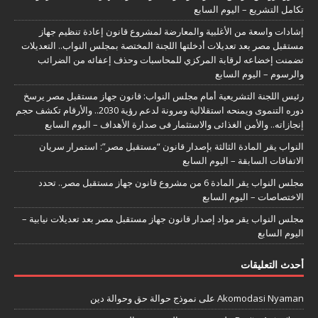
تكامل التشريع – اليوم السابع
إشادات واسعة من الأغلبية والمعارضة لمشروع قانون إعادة تنظيم جهاز
مستقبل مصر بعد تعديلات أدخلتها اللجنة المختصة بمجلس النواب.. التعديلات
تضمنت إخضاعه لرقابة المركزي للمحاسبات وحذف إعفائه من الضرائب
والرسوم – اليوم السابع
رئيس اللجنة التشريعية أمام مجلس النواب: قانون جهاز مستقبل مصر يرسخ
دوره التنموى ويمنحه استقلالية ومرونة لدعم رؤية 2030.. والأرقام تكشف حجم
إنجازاته.. والأمن الغذائى والاستثمار فى صدارة الأهداف – اليوم السابع
النواب يقر المادة الثالثة بإصدار قانون “مستقبل مصر”: استمرار سريان
الاتفاقات السابقة – اليوم السابع
مجلس النواب يقر المادة 6 من مشروع قانون جهاز مستقبل مصر.. تحدد
الاختصاصات – اليوم السابع
مجلس النواب يقر مواد إصدار قانون جهاز مستقبل مصر بعد تعديلات نيابية –
اليوم السابع
أحدث التعليقات
Akomodasi Nyaman
على
نموذج حوالة حق وحوالة دين