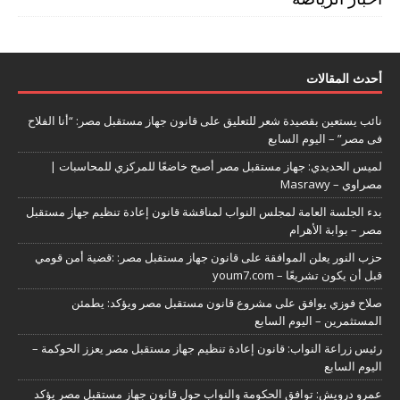
أحدث المقالات
نائب يستعين بقصيدة شعر للتعليق على قانون جهاز مستقبل مصر: “أنا الفلاح
فى مصر” – اليوم السابع
لميس الحديدي: جهاز مستقبل مصر أصبح خاضعًا للمركزي للمحاسبات |
مصراوي – Masrawy
بدء الجلسة العامة لمجلس النواب لمناقشة قانون إعادة تنظيم جهاز مستقبل
مصر – بوابة الأهرام
حزب النور يعلن الموافقة على قانون جهاز مستقبل مصر: :قضية أمن قومي
قبل أن يكون تشريعًا – youm7.com
صلاح فوزي يوافق على مشروع قانون مستقبل مصر ويؤكد: يطمئن
المستثمرين – اليوم السابع
رئيس زراعة النواب: قانون إعادة تنظيم جهاز مستقبل مصر يعزز الحوكمة –
اليوم السابع
عمرو درويش: توافق الحكومة والنواب حول قانون جهاز مستقبل مصر يؤكد