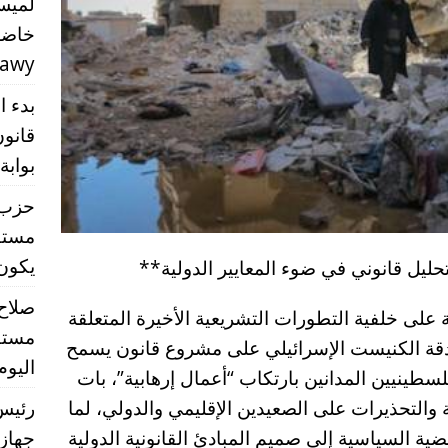
لميس
خاضع
rawy
بدء ا
قانون
بوابة
حزب ا
مستق
يكون تشر
حليل قانوني في ضوء المعايير الدولية**
صلاح
على خلفية التطورات التشريعية الأخيرة المتعلقة
مستق
دقة الكنيست الإسرائيلي على مشروع قانون يسمح
اليوم
سطينيين المدانين بارتكاب “أعمال إرهابية”، بات
ة والتحذيرات على الصعيدين الإقليمي والدولي، لما
رئيس 
ية السياسية إلى صميم المبادئ القانونية الدولية
جهاز 