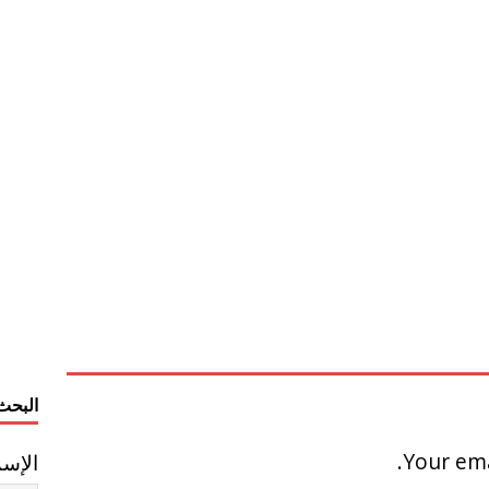
البحث
Your ema
الإس