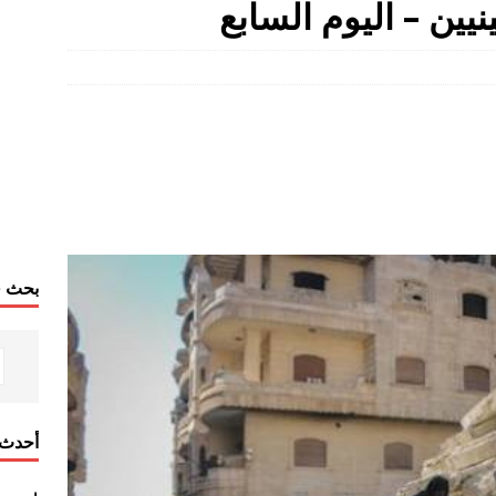
يين – اليوم السابع
بحث ف
أحدث 