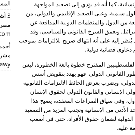
المست
سانية. كما أنه قد يؤدي إلى تصعيد المواجهة
لول سلمية. وعلى الصعيد الإقليمي والدولي، من
3 أ
اسعة من الدول والمنظمات الدولية المدافعة عن
مصر 
رائيل ويعمق الشرخ القانوني والسياسي. وقد
.com
 يُنظر إليه على أنه انتهاك صريح للالتزامات بموجب
أحمد 
م دعاوى قضائية دولية.
مشرو
rawy
الفلسطينيين المقترح خطوة بالغة الخطورة، ليس
نظور القانوني الدولي. فهو يهدد بتقويض أسس
لدولي، ويضرب بعرض الحائط الالتزامات القانونية
دولي الإنساني والقانون الدولي لحقوق الإنسان
دول، وفي سياق الصراعات المعقدة، يصبح هذا
 الأدنى من الإنسانية وتجنب المزيد من التصعيد
 الدولية لضمان حقوق الأفراد، حتى في أصعب
ة عليه.