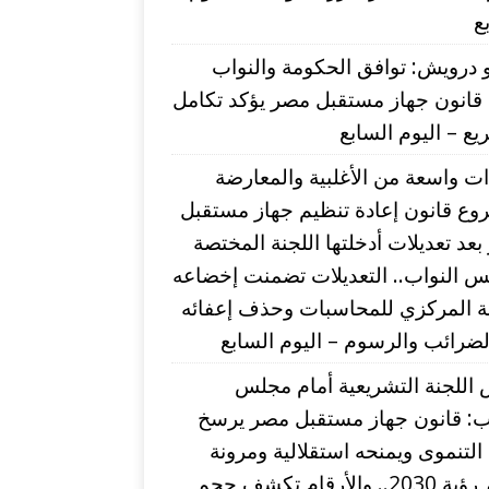
ع
درويش: توافق الحكومة والنواب
قانون جهاز مستقبل مصر يؤكد تكامل
يع – اليوم السابع
ت واسعة من الأغلبية والمعارضة
وع قانون إعادة تنظيم جهاز مستقبل
عد تعديلات أدخلتها اللجنة المختصة
 النواب.. التعديلات تضمنت إخضاعه
بة المركزي للمحاسبات وحذف إعفائه
ضرائب والرسوم – اليوم السابع
اللجنة التشريعية أمام مجلس
اب: قانون جهاز مستقبل مصر يرسخ
التنموى ويمنحه استقلالية ومرونة
لدعم رؤية 2030.. والأرقام تكشف حجم