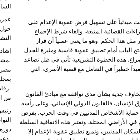
الساب
عمرو 
ت مبدئياً على تسهيل فرض عقوبة الإعدام على
حول 
اءات القضائية المتبعة، وإلغاء شرط الإجماع
التشر
مثل هذا الحكم. وهو ما يعني عملياً أن قرار
فتح الباب أمام تطبيق عقوبة قاسية ومثيرة للجدل
إشادا
صراع. هذه الخطوة التشريعية تأتي في ظل تصاعد
لمشر
عيداً خطيراً في التعامل مع قضية الأسرى، التي
مصر ب
بمجلس
لرقا
ن مخاوف جدية بشأن مدى توافقه مع مبادئ القانون
من ال
ق الإنسان. فالقانون الدولي الإنساني، وعلى رأسه
رئيس 
نيف الرابعة لعام 1949 بشأن حماية الأشخاص المدنيين في وقت الحرب، يفرض
النو
في الأراضي المحتلة. وتعتبر هذه الاتفاقية السلطة
دوره 
لسكان المدنيين، وتمنع تطبيق عقوبة الإعدام إلا