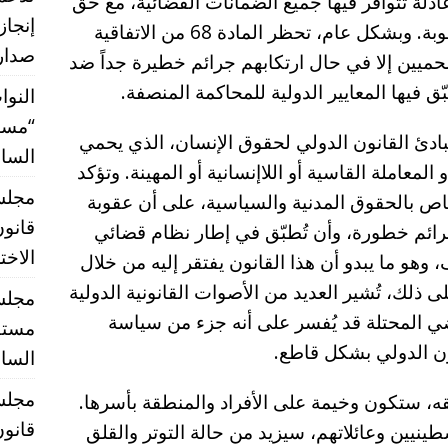
ادلة تتوافر فيها جميع الضمانات القضائية، مع حق
إنجاز
المحكوم عليه في العفو أو تخفيف العقوبة. وبشكل عام، تحظر المادة 68 من الاتفاقية
صدارة
حميين إلا في حال ارتكابهم جرائم خطيرة جداً ضد
ق فيها المعايير الدولية للمحاكمة المنصفة.
النوا
“مستق
بادئ القانون الدولي لحقوق الإنسان، الذي يحمي
الساب
معاملة القاسية أو اللاإنسانية أو المهينة. وتؤكد
لخاص بالحقوق المدنية والسياسية، على أن عقوبة
قانون
جرائم خطورة، وأن تُطبّق في إطار نظام قضائي
الاخت
وهو ما يبدو أن هذا القانون يفتقر إليه من خلال
ذلك، تُشير العديد من الأصوات القانونية الدولية
مجلس 
ضي المحتلة قد يُفسر على أنه جزء من سياسة
مستقب
ون الدولي بشكل قاطع.
الساب
مجلس 
قه، ستكون وخيمة على الأفراد والمنطقة بأسرها.
قانون
ينيين وعائلاتهم، سيزيد من حالة التوتر والقلق