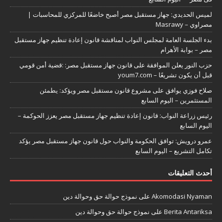
لميس الحديدي: جهاز مستقبل مصر أصبح خاضعًا للمركزي للمحاسبات |
مصراوي – Masrawy
بدء الجلسة العامة لمجلس النواب لمناقشة قانون إعادة تنظيم جهاز مستقبل
مصر – بوابة الأهرام
حزب النور يعلن الموافقة على قانون جهاز مستقبل مصر: :قضية أمن قومي
قبل أن يكون تشريعًا – youm7.com
صلاح فوزي يوافق على مشروع قانون مستقبل مصر ويؤكد: يطمئن
المستثمرين – اليوم السابع
رئيس زراعة النواب: قانون إعادة تنظيم جهاز مستقبل مصر يعزز الحوكمة –
اليوم السابع
عمرو درويش: توافق الحكومة والنواب حول قانون جهاز مستقبل مصر يؤكد
تكامل التشريع – اليوم السابع
أحدث التعليقات
Akomodasi Nyaman
على
نموذج حوالة حق وحوالة دين
Berita Antariksa
على
نموذج حوالة حق وحوالة دين