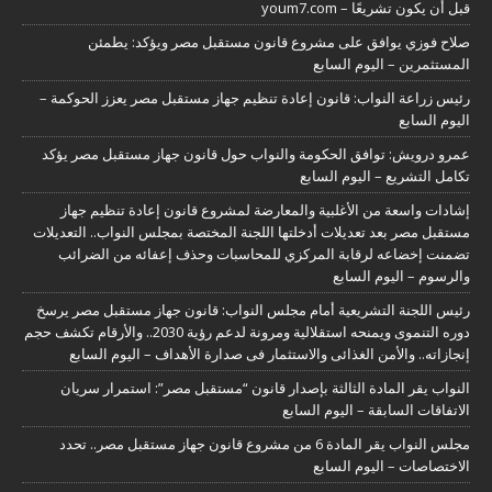
قبل أن يكون تشريعًا – youm7.com
صلاح فوزي يوافق على مشروع قانون مستقبل مصر ويؤكد: يطمئن
المستثمرين – اليوم السابع
رئيس زراعة النواب: قانون إعادة تنظيم جهاز مستقبل مصر يعزز الحوكمة –
اليوم السابع
عمرو درويش: توافق الحكومة والنواب حول قانون جهاز مستقبل مصر يؤكد
تكامل التشريع – اليوم السابع
إشادات واسعة من الأغلبية والمعارضة لمشروع قانون إعادة تنظيم جهاز
مستقبل مصر بعد تعديلات أدخلتها اللجنة المختصة بمجلس النواب.. التعديلات
تضمنت إخضاعه لرقابة المركزي للمحاسبات وحذف إعفائه من الضرائب
والرسوم – اليوم السابع
رئيس اللجنة التشريعية أمام مجلس النواب: قانون جهاز مستقبل مصر يرسخ
دوره التنموى ويمنحه استقلالية ومرونة لدعم رؤية 2030.. والأرقام تكشف حجم
إنجازاته.. والأمن الغذائى والاستثمار فى صدارة الأهداف – اليوم السابع
النواب يقر المادة الثالثة بإصدار قانون “مستقبل مصر”: استمرار سريان
الاتفاقات السابقة – اليوم السابع
مجلس النواب يقر المادة 6 من مشروع قانون جهاز مستقبل مصر.. تحدد
الاختصاصات – اليوم السابع