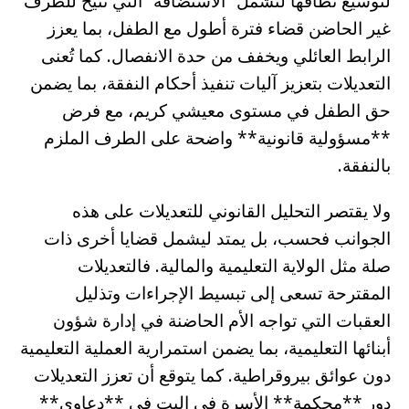
لتوسيع نطاقها لتشمل “الاستضافة” التي تتيح للطرف
غير الحاضن قضاء فترة أطول مع الطفل، بما يعزز
الرابط العائلي ويخفف من حدة الانفصال. كما تُعنى
التعديلات بتعزيز آليات تنفيذ أحكام النفقة، بما يضمن
حق الطفل في مستوى معيشي كريم، مع فرض
**مسؤولية قانونية** واضحة على الطرف الملزم
بالنفقة.
ولا يقتصر التحليل القانوني للتعديلات على هذه
الجوانب فحسب، بل يمتد ليشمل قضايا أخرى ذات
صلة مثل الولاية التعليمية والمالية. فالتعديلات
المقترحة تسعى إلى تبسيط الإجراءات وتذليل
العقبات التي تواجه الأم الحاضنة في إدارة شؤون
أبنائها التعليمية، بما يضمن استمرارية العملية التعليمية
دون عوائق بيروقراطية. كما يتوقع أن تعزز التعديلات
دور **محكمة** الأسرة في البت في **دعاوى**