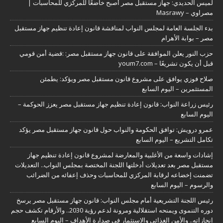
لميس الحديدي: جهاز مستقبل مصر أصبح خاضعًا للمركزي للمحاسبات |
مصراوي – Masrawy
بدء الجلسة العامة لمجلس النواب لمناقشة قانون إعادة تنظيم جهاز مستقبل
مصر – بوابة الأهرام
حزب النور يعلن الموافقة على قانون جهاز مستقبل مصر: :قضية أمن قومي
قبل أن يكون تشريعًا – youm7.com
صلاح فوزي يوافق على مشروع قانون مستقبل مصر ويؤكد: يطمئن
المستثمرين – اليوم السابع
رئيس زراعة النواب: قانون إعادة تنظيم جهاز مستقبل مصر يعزز الحوكمة –
اليوم السابع
عمرو درويش: توافق الحكومة والنواب حول قانون جهاز مستقبل مصر يؤكد
تكامل التشريع – اليوم السابع
إشادات واسعة من الأغلبية والمعارضة لمشروع قانون إعادة تنظيم جهاز
مستقبل مصر بعد تعديلات أدخلتها اللجنة المختصة بمجلس النواب.. التعديلات
تضمنت إخضاعه لرقابة المركزي للمحاسبات وحذف إعفائه من الضرائب
والرسوم – اليوم السابع
رئيس اللجنة التشريعية أمام مجلس النواب: قانون جهاز مستقبل مصر يرسخ
دوره التنموى ويمنحه استقلالية ومرونة لدعم رؤية 2030.. والأرقام تكشف حجم
إنجازاته.. والأمن الغذائى والاستثمار فى صدارة الأهداف – اليوم السابع