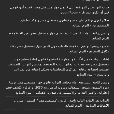
حزب النور يعلن الموافقة على قانون جهاز مستقبل مصر: :قضية أمن قومي
قبل أن يكون تشريعًا – youm7.com
صلاح فوزي يوافق على مشروع قانون مستقبل مصر ويؤكد: يطمئن
المستثمرين – اليوم السابع
رئيس زراعة النواب: قانون إعادة تنظيم جهاز مستقبل مصر يعزز الحوكمة –
اليوم السابع
عمرو درويش: توافق الحكومة والنواب حول قانون جهاز مستقبل مصر يؤكد
تكامل التشريع – اليوم السابع
إشادات واسعة من الأغلبية والمعارضة لمشروع قانون إعادة تنظيم جهاز
مستقبل مصر بعد تعديلات أدخلتها اللجنة المختصة بمجلس النواب.. التعديلات
تضمنت إخضاعه لرقابة المركزي للمحاسبات وحذف إعفائه من الضرائب
والرسوم – اليوم السابع
رئيس اللجنة التشريعية أمام مجلس النواب: قانون جهاز مستقبل مصر يرسخ
دوره التنموى ويمنحه استقلالية ومرونة لدعم رؤية 2030.. والأرقام تكشف حجم
إنجازاته.. والأمن الغذائى والاستثمار فى صدارة الأهداف – اليوم السابع
النواب يقر المادة الثالثة بإصدار قانون “مستقبل مصر”: استمرار سريان
الاتفاقات السابقة – اليوم السابع