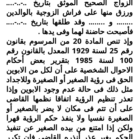
الزواج الصحيح الموثق بتاريخ ..-..-….
ورزق منها على فراش الزوجية بالوالدين
…….. و …….. وقد طلقها بتاريخ ..-..-….
فأصبحت حاضنة لهما وفى يدها .
وإذ تنص المادة 20 من المرسوم بقانون
رقم 25 لسنة 1929 المعدل بالقانون رقم
100 لسنة 1985 بتقرير بعض أحكام
الاحوال الشخصية على أن لكل من الابوين
الحق فى رؤية الصغير أو الصغيرة وللاجداد
مثل ذلك فى حالة عدم وجود الابوين وإذا
تعذر تنظيم الرؤية اتفاقا نظمها القاضى
على أن تتم فى مكان لا يضر بالصغير أو
الصغيرة نفسيا ولا ينفذ حكم الرؤية قهرا
ولكن إذا امتنع من بيده الصغير عن تنفيذ
الحكم بغير عذر أنذره القاضى فإن تكرر