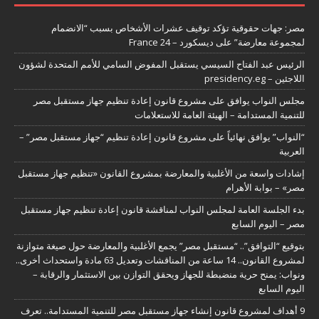
مصر: جهات حقوقية تؤكد توقيف عشرات الأشخاص بسبب “الانضمام
لمجموعة معارضة” على ديسكورد – France 24
الرئيس عبد الفتاح السيسي يستقبل المفوض السامي للأمم المتحدة لشؤون
اللاجئين – presidency.eg
مجلس النواب يوافق على مشروع قانون إعادة تنظيم جهاز مستقبل مصر
للتنمية المستدامة – الهيئة العامة للاستعلامات
“النواب” يوافق نهائياً على مشروع قانون إعادة تنظيم “جهاز مستقبل مصر” –
العربية
إشادات واسعة من الأغلبية والمعارضة بمشروع القانون «تنظيم جهاز مستقبل
مصر» – بوابة الأهرام
بدء الجلسة العامة لمجلس النواب لمناقشة قانون إعادة تنظيم جهاز مستقبل
مصر – اليوم السابع
بتوقيع “التوافق”.. “مستقبل مصر” يجمع الأغلبية والمعارضة حول صيغة متوازنة
لمشروع القانون.. 14 ساعة من المناقشات وتعديل 63 مادة واستحداث أخرى..
ونواب: يمنح حرية منضبطة للجهاز ويحقق التوازن بين الاستثمار والرقابة –
اليوم السابع
9 أهداف لمشروع قانون إنشاء جهاز مستقبل مصر للتنمية المستدامة.. تعرف