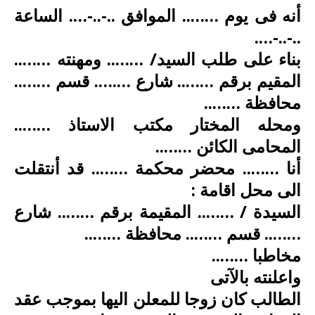
أنه فى يوم …….. الموافق ..-..-…. الساعة
..-..-….
بناء على طلب السيد/ …….. ومهنته ……..
المقيم برقم …….. شارع ….
…. قسم ……..
محافظة ……..
ومحله المختار مكتب الاستاذ ……..
المحامى الكائن ……..
أنا …….. محضر محكمة …….. قد أنتقلت
الى محل اقامة :
السيدة / …….. المقيمة برقم …….. شارع
…….. قسم …….. محافظة ……..
مخاطبا ……..
واعلنته بالآتى
الطالب كان زوجا للمعلن اليها بموجب عقد