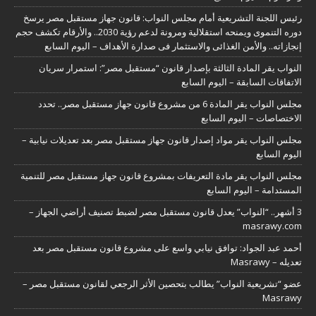
رئيس اللجنة التشريعية أمام مجلس النواب: قانون جهاز مستقبل مصر يرسخ
دوره التنموى ويمنحه استقلالية ومرونة لدعم رؤية 2030.. والأرقام تكشف حجم
إنجازاته.. والأمن الغذائى والاستثمار فى صدارة الأهداف – اليوم السابع
النواب يقر المادة الثالثة بإصدار قانون “مستقبل مصر”: استمرار سريان
الاتفاقات السابقة – اليوم السابع
مجلس النواب يقر المادة 6 من مشروع قانون جهاز مستقبل مصر.. تحدد
الاختصاصات – اليوم السابع
مجلس النواب يقر مواد إصدار قانون جهاز مستقبل مصر بعد تعديلات نيابية –
اليوم السابع
مجلس النواب يقر مادة التعريفات بمشروع قانون جهاز مستقبل مصر للتنمية
المستدامة – اليوم السابع
3 أشهر.. “النواب” يعدل قانون مستقبل مصر لضبط تصنيف أراضي الجهاز –
masrawy.com
أحمد عبد الجواد: توافق نيابي واسع على مشروع قانون مستقبل مصر بعد
تعديله – Masrawy
عضو “تشريعية النواب” يطالب بتحصين الأثر الرجعي لقانون مستقبل مصر –
Masrawy