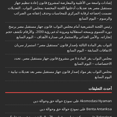
إشادات واسعة من الأغلبية والمعارضة لمشروع قانون إعادة تنظيم جهاز
مستقبل مصر بعد تعديلات أدخلتها اللجنة المختصة بمجلس النواب.. التعديلات
تضمنت إخضاعه لرقابة المركزي للمحاسبات وحذف إعفائه من الضرائب
والرسوم – اليوم السابع
رئيس اللجنة التشريعية أمام مجلس النواب: قانون جهاز مستقبل مصر يرسخ
دوره التنموى ويمنحه استقلالية ومرونة لدعم رؤية 2030.. والأرقام تكشف حجم
إنجازاته.. والأمن الغذائى والاستثمار فى صدارة الأهداف – اليوم السابع
النواب يقر المادة الثالثة بإصدار قانون “مستقبل مصر”: استمرار سريان
الاتفاقات السابقة – اليوم السابع
مجلس النواب يقر المادة 6 من مشروع قانون جهاز مستقبل مصر.. تحدد
الاختصاصات – اليوم السابع
مجلس النواب يقر مواد إصدار قانون جهاز مستقبل مصر بعد تعديلات نيابية –
اليوم السابع
أحدث التعليقات
Akomodasi Nyaman
على
نموذج حوالة حق وحوالة دين
Berita Antariksa
على
نموذج حوالة حق وحوالة دين