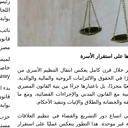
رئيس
اللج
بوابة
نائب 
قانون
مصر” 
ا على استقرار الأسرة
لميس
خاضع
 خلال قرن كامل يعكس انتقال التنظيم الأسري من
rawy
ا في الحقوق والالتزامات الزوجية والمالية والوالدية.
يًا مجردًا، بل باعتبارها جزءًا من بنية القانون المصري
بدء ا
ة مع القانون المدني والإجراءات القضائية، ومع ما
قانون
 والحضانة والطلاق والإثبات وتنفيذ الأحكام.
بوابة
حزب ا
ي اتساع دور التشريع والقضاء في تنظيم العلاقات
ية غير موحدة. هذا التطور ينعكس عمليًا على استقرار
مستق