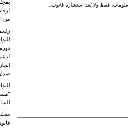
بمجلس
ماتية فقط ولا يُعد استشارة قانونية.
لرقا
من ال
رئيس 
النو
دوره 
إنجاز
صدارة
النوا
“مستق
الساب
قانون