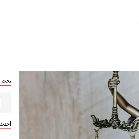
بحث ف
أحدث 