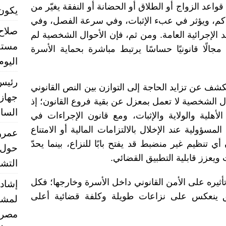
قواعد الزواج أو الطلاق أو الحضانة أو النفقة يغيّر من
يكون تشر
حاكم، ويؤثر في عبء الإثبات، وفي سرعة الفصل، وفي
صلاح
عد الإجرائية العامة. ومن ثم، فإن الأحوال الشخصية لم
مستق
الًا قانونيًا حساسًا يرتبط مباشرة بحماية الأسرة
اليوم
رئيس 
كشف عن تزايد الحاجة إلى التوازن بين النص القانوني
جهاز 
ال الشخصية لا تعمل بمعزل عن بقية فروع القانون؛ إذ
الساب
أهلية والولاية والإثبات، ومع قانون الإجراءات في
مسؤولية عند الإخلال بالالتزامات المالية أو الامتناع
عمرو 
أي تنظيم غير منضبط قد يفتح بابًا للنزاع، بينما يحدّ
حول 
يعزز قابلية التطبيق القضائي.
التشر
إشادا
تأثيره على الأمن القانوني داخل الأسرة وخارجها؛ فكل
 ينعكس على نزاعات طويلة وكلفة قضائية أعلى
لمشر
مصر ب