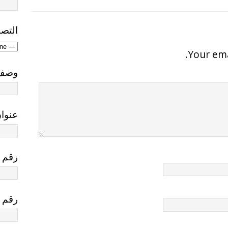
التص
Your ema
وصف 
عنوان
رقم ا
رقم 