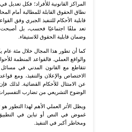
المراكز القانونية للأفراد؛ فكل تعديل في 
نطاق الحقوق القابلة للمطالبة أمام الم
قابلية الأحكام للتنفيذ الجبري وفق القوا
تعد ملفًا اجتماعيًا فحسب، بل أصبحت مج
وضمان قابلية الحقوق للاستيفاء.
كما أن تطور هذا المجال خلال مئة عام ي
والواقع العملي. فالقواعد المنظمة للأحو
تتقاطع مع القانون المدني في مسائل ال
الاختصاص والإعلان والتنفيذ، ومع قواعد ال
عن الامتثال للأحكام القضائية. لذلك فإن 
الوضوح التشريعي من تضارب التفسيرات و
ويظل الأثر العملي الأهم لهذا التطور هو 
غموض في النص أو تباين في التطبيق
ومخاطر أكبر في التنفيذ.