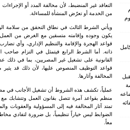
التعاقد غير المنضبط، لأن مخالفة المدد أو الإجراءات
من الخدمة أو تعرّض المنشأة للمساءلة.
وم
ويأتي الشرط الثالث في نطاق التحقق من سلامة الوضع
يكون وجوده وإقامته متسقين مع الغرض من العمل.
قواعد الهجرة والإقامة والتنظيم الإداري، وأي تضارب
امل
ذاته. أما الشرط الرابع فيتمثل في التزام صاحب ا
القانونية على تشغيل غير المصريين، بما في ذلك عدم ا
قواعد التوظيف المنصوص عليها، لأن ذلك قد يثير م
قبل
المخالفة وآثارها.
ة
عملياً، تكشف هذه الشروط أن تشغيل الأجانب في مص
اعه
منظم بقواعد آمرة تتصل بقانون العمل وتتشابك مع قو
ئه
تمتد آثار المخالفة فيه إلى المسؤولية والعقوبات والمن
الضوابط ليس خياراً تنظيمياً، بل ضرورة لتفادي مخاط
معاً.