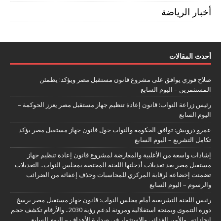
أخبار الرياضة
أحدث المقالات
صلاح فوزي يوافق على مشروع قانون مستقبل مصر ويؤكد: يطمئن
المستثمرين – اليوم السابع
رئيس زراعة النواب: قانون إعادة تنظيم جهاز مستقبل مصر يعزز الحوكمة –
اليوم السابع
عمرو درويش: توافق الحكومة والنواب حول قانون جهاز مستقبل مصر يؤكد
تكامل التشريع – اليوم السابع
إشادات واسعة من الأغلبية والمعارضة لمشروع قانون إعادة تنظيم جهاز
مستقبل مصر بعد تعديلات أدخلتها اللجنة المختصة بمجلس النواب.. التعديلات
تضمنت إخضاعه لرقابة المركزي للمحاسبات وحذف إعفائه من الضرائب
والرسوم – اليوم السابع
رئيس اللجنة التشريعية أمام مجلس النواب: قانون جهاز مستقبل مصر يرسخ
دوره التنموى ويمنحه استقلالية ومرونة لدعم رؤية 2030.. والأرقام تكشف حجم
إنجازاته.. والأمن الغذائى والاستثمار فى صدارة الأهداف – اليوم السابع