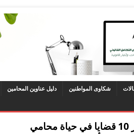
الات
شكاوى المواطنين
دليل عناوين المحامين
بعد قرار إعتزاله| أشهر 10 قضايا في حياة محامي