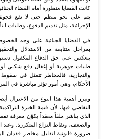
كانت القضايا منظورة أمام القضاء الجنائي
يتم على نحو منظم حتى لا تقع فجوة 
الإجرائية، مثل تقديم الدفوع، وطلبات ال
في القضايا الجنائية على وجه الخصوص، 
بمراحل متتابعة من الاستدلال والتحق
ينعكس على حق الدفاع المكفول دستورياً
طلبات جوهرية أو إغفال دفع شكلي أو 
والتجارية، فالمخاطر تتمثل في سقوط م
الأحكام، وهي أمور تؤثر مباشرة في المرك
وتبرز أهمية هذا النوع من الاعتزال أيض
التقاضي فيها، لأن قيمة الخبرة التراكمي
الذي يباشر ملفاً معقداً يكوّن معرفة تفص
والضعف، ونقاط النزاع المتكررة. وعند ان
ضرورة قانونية لتقليل مخاطر فقدان المس