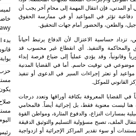
 أو المدني، فإن انتقال المهمة إلى محامٍ آخر يجب أن
لميس
دفاعية تؤثر في المواعيد أو في ممارسة الحقوق
خاضع
تأجيل، والطعن، والحضور أمام جهات التحقيق.
rawy
بدء ا
تزداد حساسية الاعتزال لأن الدفاع يرتبط أحياناً
يق والمحاكمة والتنفيذ. أي انقطاع غير محسوب قد
قانون
 وقانونياً، وقد يؤدي عملياً إلى ضياع فرصة إبداء
بوابة
موضوعي في توقيت حاسم. أما في القضايا المدنية
حزب ا
واعيد أو تعثر إجراءات السير في الدعوى أو تنفيذ
مستق
ز القانوني للموكل.
يكون تشر
اً في القضايا المعروفة بكثافة أوراقها وتعدد درجات
صلاح
ة هنا ليست معنوية فقط، بل إجرائية أيضاً. فالمحامي
مستق
يلية بمسارات النزاع، والدفوع المثارة، ومواطن القوة
اليوم
تقال الملف، تصبح مسؤولية التسليم والتوثيق الدقيقة
تندات أو سوء تقدير المراكز الإجرائية أو ازدواجية
رئيس 