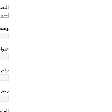
التص
وصف 
عنوان
رقم ا
رقم 
العنو