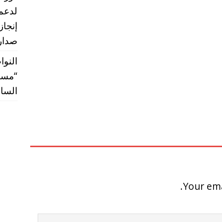
إنجاز
صدارة
النوا
“مستق
الساب
Your ema