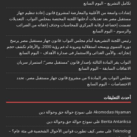
تكامل التشريع – اليوم السابع
إشادات واسعة من الأغلبية والمعارضة لمشروع قانون إعادة تنظيم جهاز
مستقبل مصر بعد تعديلات أدخلتها اللجنة المختصة بمجلس النواب.. التعديلات
تضمنت إخضاعه لرقابة المركزي للمحاسبات وحذف إعفائه من الضرائب
والرسوم – اليوم السابع
رئيس اللجنة التشريعية أمام مجلس النواب: قانون جهاز مستقبل مصر يرسخ
دوره التنموى ويمنحه استقلالية ومرونة لدعم رؤية 2030.. والأرقام تكشف حجم
إنجازاته.. والأمن الغذائى والاستثمار فى صدارة الأهداف – اليوم السابع
النواب يقر المادة الثالثة بإصدار قانون “مستقبل مصر”: استمرار سريان
الاتفاقات السابقة – اليوم السابع
مجلس النواب يقر المادة 6 من مشروع قانون جهاز مستقبل مصر.. تحدد
الاختصاصات – اليوم السابع
أحدث التعليقات
Akomodasi Nyaman
على
نموذج حوالة حق وحوالة دين
Berita Antariksa
على
نموذج حوالة حق وحوالة دين
Teknologi
على
مصر..كيف تطورت قوانين الأحوال الشخصية في مئة عام؟ –
الجزيرة نت