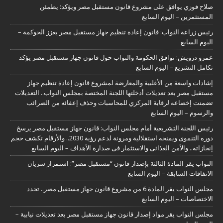
صلاح فوزي يوافق على مشروع قانون مستقبل مصر ويؤكد: يطمئن
المستثمرين – اليوم السابع
رئيس زراعة النواب: قانون إعادة تنظيم جهاز مستقبل مصر يعزز الحوكمة –
اليوم السابع
عمرو درويش: توافق الحكومة والنواب حول قانون جهاز مستقبل مصر يؤكد
تكامل التشريع – اليوم السابع
إشادات واسعة من الأغلبية والمعارضة لمشروع قانون إعادة تنظيم جهاز
مستقبل مصر بعد تعديلات أدخلتها اللجنة المختصة بمجلس النواب.. التعديلات
تضمنت إخضاعه لرقابة المركزي للمحاسبات وحذف إعفائه من الضرائب
والرسوم – اليوم السابع
رئيس اللجنة التشريعية أمام مجلس النواب: قانون جهاز مستقبل مصر يرسخ
دوره التنموى ويمنحه استقلالية ومرونة لدعم رؤية 2030.. والأرقام تكشف حجم
إنجازاته.. والأمن الغذائى والاستثمار فى صدارة الأهداف – اليوم السابع
النواب يقر المادة الثالثة بإصدار قانون “مستقبل مصر”: استمرار سريان
الاتفاقات السابقة – اليوم السابع
مجلس النواب يقر المادة 6 من مشروع قانون جهاز مستقبل مصر.. تحدد
الاختصاصات – اليوم السابع
مجلس النواب يقر مواد إصدار قانون جهاز مستقبل مصر بعد تعديلات نيابية –