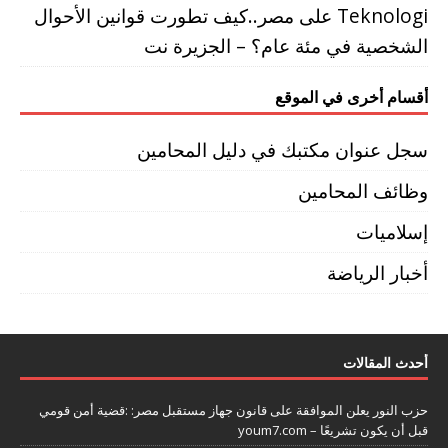
Teknologi
على
مصر..كيف تطورت قوانين الأحوال
الشخصية في مئة عام؟ – الجزيرة نت
أقسام أخرى في الموقع
سجل عنوان مكتبك في دليل المحامين
وظائف المحامين
إسلاميات
أخبار الرياضة
أحدث المقالات
حزب النور يعلن الموافقة على قانون جهاز مستقبل مصر: :قضية أمن قومي
قبل أن يكون تشريعًا – youm7.com